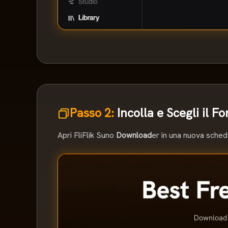
Passo 2:
Incolla e Scegli il F
Apri FliFlik Suno
Download
er in una nuova scheda,