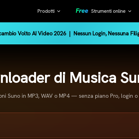
Prodotti
Strumenti online
Strumento IA
KlearMax
cambio Volto AI Video 2026
| Nessun Login, Nessuna Fili
for Photo
Rimuovi watermark Gemin
Downloader immagini Pint
Migliora la
Estrattore miniature You
qualità della
Trascrizione YouTube
foto con un
wnloader di Musica Su
Rimuovi watermark Sora
clic.
Registratore schermo
KlearMax
oni Suno in MP3, WAV o MP4 — senza piano Pro, login o i
for Video
Migliora la
qualità del
tuo video
con 8K.