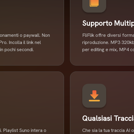
all'istante.
Supporto Multip
bbonamenti o paywall. Non
FliFlik offre diversi form
. Incolla il link nel
riproduzione. MP3 320kbp
 in pochi secondi.
per editing e mix, MP4 co
Qualsiasi Tracc
i. Playlist Suno intera o
Che sia la tua traccia AI o