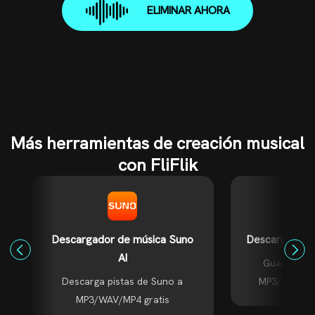
ELIMINAR AHORA
Más herramientas de creación musical
con FliFlik
Descargador de música Suno
Descargador d
AI
Guarda mús
Descarga pistas de Suno a
MP3/WAV/MP4
MP3/WAV/MP4 gratis